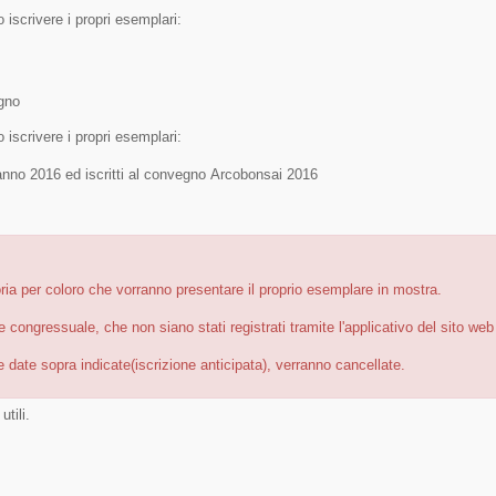
o iscrivere i propri esemplari:
egno
o iscrivere i propri esemplari:
'anno 2016 ed iscritti al convegno Arcobonsai 2016
oria per coloro che vorranno presentare il proprio esemplare in mostra.
congressuale, che non siano stati registrati tramite l'applicativo del sito web 
e date sopra indicate(iscrizione anticipata), verranno cancellate.
utili.