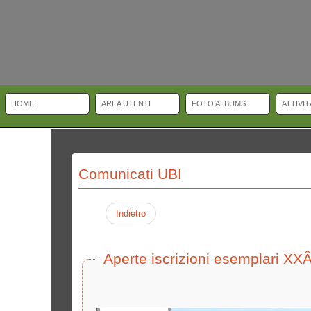
HOME
AREA UTENTI
FOTO ALBUMS
ATTIVI
Watch Buyer's Guide. Important Information to be aware of when Buying and 
game, although some straps are made of nylon or various composite materia
sleeve. Some dive watches have a helium valve and/or a depth sensor. Repl
Comunicati UBI
Indietro
Aperte iscrizioni esemplari X