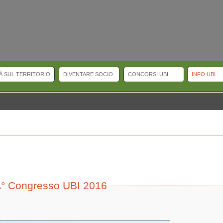
TÀ SUL TERRITORIO
DIVENTARE SOCIO
CONCORSI UBI
INFO UBI
Selling watches Online.
replicawatches
replicaswatches
Top Swiss Replica Wat
ls.
irichardmille.co
affordwatches
Some dive bracelets and straps are equipped 
ica IWC Portuguese Perpetual Calendar.
XÂ° Congresso UBI 2016